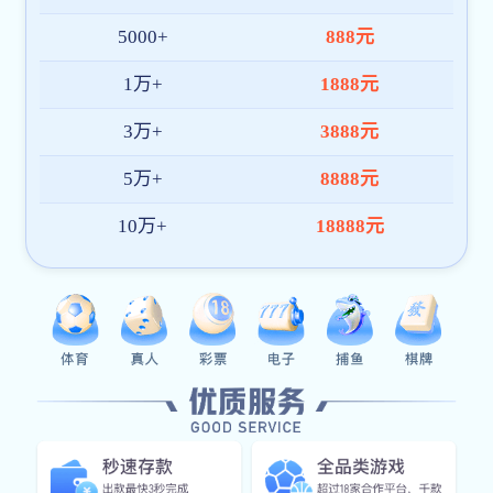
1、球队表现分析
本场比赛，中国国家队在整体表现上显得相当疲软，
尤其是在进攻端，几乎没有形成有效的威胁。前场球
员缺乏默契，传球失误频繁，使得球队无法展开有效
的进攻。喀麦隆队则抓住机会，通过快速反击取得了
两粒进球，这暴露了中国队后防线的不稳定性和盯人
不紧的问题。
此外，在控球率方面，中国队虽然占据了一定优势，
但这并未转化为实际的得分机会。在关键时刻，前锋
们常常选择个人突破而不是与队友配合，这种自私的
打法最终让国足付出了惨痛的代价。面对实力相对较
弱的对手，却未能把握住机会，显示出球队当前在战
术执行力上的不足。