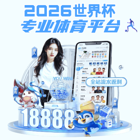
注册入口
全天更新 ·
世界杯官网
赛
事实时同步
无论您身在何处，
世界杯官网APP
为您带来高速、
高清、稳定的观赛体验。
下载客户端
网页端访问