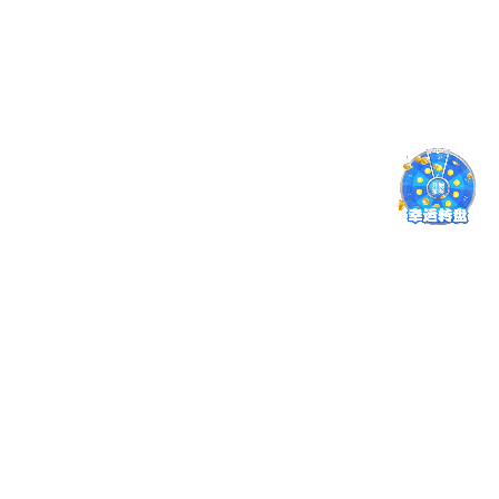
此外，在进攻端，勇士队利用流畅的小球战术，通过
快速传导球找到最佳投篮机会。他们精确无误地执行
战术配合，让整个球队不仅显得默契十足，还能充分
发挥每位球员的优势。尤其是在关键时刻，他们总能
找出破解对方防线的方法，从而赢得胜利。
再者，在重要比赛或季后赛阶段，勇士队展现出的心
理素质尤为突出。他们面对压力仍然能够保持镇定，
并且用实际行动证明自己的实力。这样的心理素养，
例如关键时刻不失误，不但增强了全队信心，也让观
众看到了真正意义上的“冠军风范”。
3、布克进攻风格
德文·布克作为年轻一代明星球员，他独特且多样化的