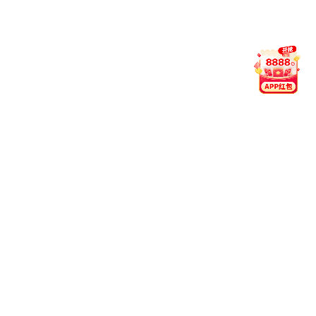
包括球员本人的意愿、俱乐部之间的谈判等。因此，
在这个过程中，各方静待决定也是理所当然的重要环
节之一，这直接关系到最终结果能否如愿实现。
4、对未来发展的贡献
如果交易成功，帕斯科莫将加入一个充满竞争与机遇
的新环境。他需要迅速适应并融入球队，以便发挥最
大的潜力。这不仅是个人职业生涯的重要阶段，也将
对整个团队产生积极影响.
此外，作为一名年轻有为的攻击手，他将与其他优秀
前锋共同训练和比赛，从而促进彼此之间的成长。这
种良性的竞争关系，对提升整个团队水平而言至关重
要，也为未来赛季打下坚实基础.