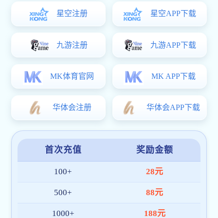
2026-05-24 17:57
33 次阅读
首页
/
体育报道
本文将围绕“阿斯报道皇马今夏可用1000万欧回购帕
斯科莫方面静待决定”这一话题进行深入探讨。首先，
文章将介绍阿斯报的相关报道背景以及帕斯科莫在皇
家马德里的重要性。接着，将分析皇马的回购策略及
其对球队阵容的影响，然后讨论帕斯科莫目前的状态
与市场价值，最后探讨他可能对皇马未来发展的贡
献。通过这些分析，可以更好地理解这一转会传闻背
后的意义与潜在影响。
1、阿斯报报道背景