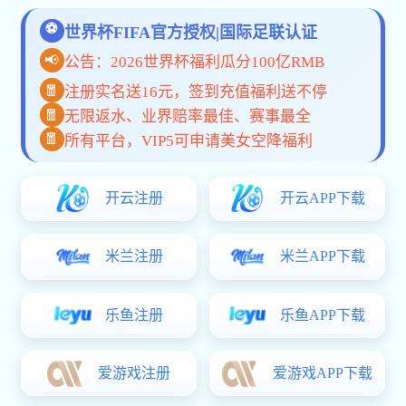
阿斯报道皇马今夏可用1000万欧
回购帕斯科莫方面静待决定